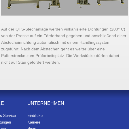
Auf der QTS-Stechanlage werden vulkanisierte Dichtungen (200° C)
von der Presse auf ein Förderband gegeben und anschließend einer
Abstecheinrichtung automatisch mit einem Handlingssystem
zugeführt. Nach dem Abstechen geht es weiter über eine
Pufferstrecke zum Prüfarbeitsplatz. Die Werkstücke dürfen dabei
nicht auf Stau gefördert werden.
CE
UNTERNEHMEN
es Service
Einblicke
stungen
Karriere
gung
News