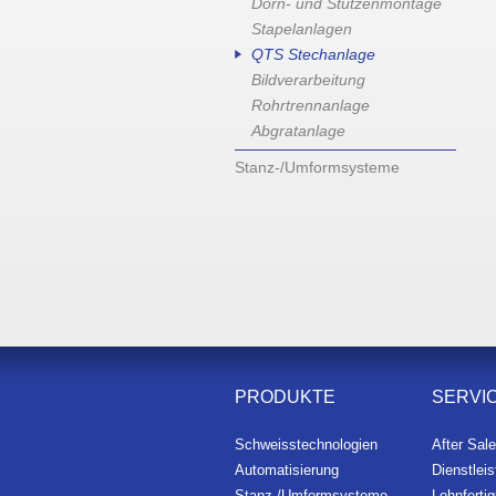
Dorn- und Stutzenmontage
Stapelanlagen
QTS Stechanlage
Bildverarbeitung
Rohrtrennanlage
Abgratanlage
Stanz-/Umformsysteme
PRODUKTE
SERVI
Schweisstechnologien
After Sal
Automatisierung
Dienstlei
Stanz-/Umformsysteme
Lohnferti