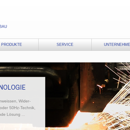
BAU
PRODUKTE
SERVICE
UNTERNEHM
NOLOGIE
hweissen, Wider-
oder 50Hz-Technik,
nde Lösung ...