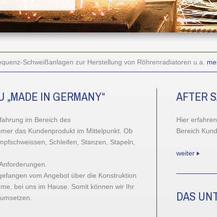
requenz-Schweißanlagen zur Herstellung von Röhrenradiatoren u.a.
meh
 „MADE IN GERMANY“
AFTER S
rfahrung im Bereich des
Hier erfahre
mer das Kundenprodukt im Mittelpunkt. Ob
Bereich Kund
pfschweissen, Schleifen, Stanzen, Stapeln,
weiter
 Anforderungen.
ngefangen vom Angebot über die Konstruktion
hme, bei uns im Hause. Somit können wir Ihr
DAS UN
t umsetzen.