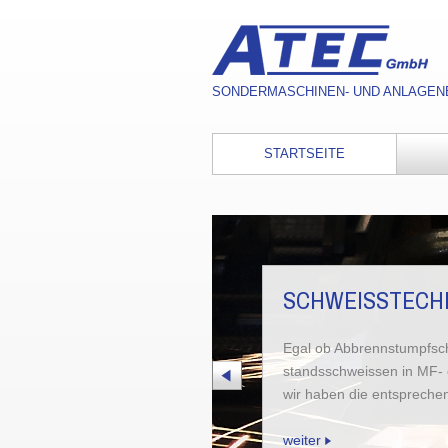
SONDERMASCHINEN- UND ANLAGEN
STARTSEITE
SCHWEISSTECH
Egal ob Abbrennstumpfsc
standsschweissen in MF- 
wir haben die entspreche
weiter